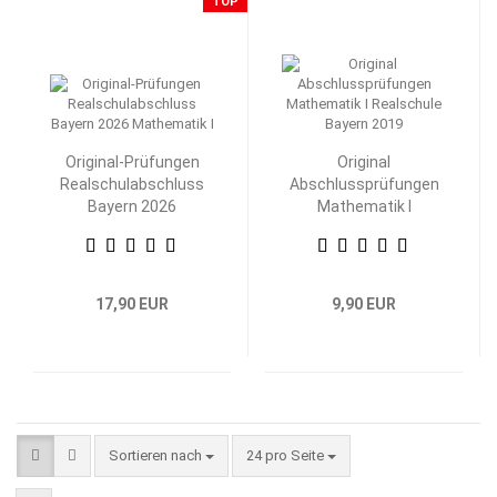
TOP
Original-Prüfungen
Original
Realschulabschluss
Abschlussprüfungen
Bayern 2026
Mathematik I
Mathematik I
Realschule Bayern
17,90 EUR
9,90 EUR
Sortieren nach
pro Seite
Sortieren nach
24 pro Seite