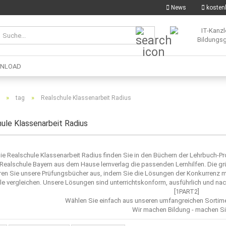
News
kostenl
Suche...
NLOAD
»
»
tag
Realschule Klassenarbeit Radius
ule Klassenarbeit Radius
die Realschule Klassenarbeit Radius finden Sie in den Büchern der Lehrbuch-P
Realschule Bayern aus dem Hause lernverlag die passenden Lernhilfen. Die gr
ren Sie unsere Prüfungsbücher aus, indem Sie die Lösungen der Konkurrenz 
e vergleichen. Unsere Lösungen sind unterrichtskonform, ausführlich und nach
[1PART2]
Wählen Sie einfach aus unseren umfangreichen Sorti
Wir machen Bildung - machen Si