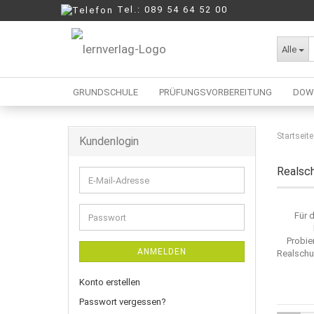
Tel.: 089 54 64 52 00
Alle
GRUNDSCHULE
PRÜFUNGSVORBEREITUNG
DOW
Startseite
Kundenlogin
Berufliche Oberschule
Mittelschule
Realsch
E-
Realschule
Mail-
Wirtschaftsschule
Adresse
Für 
Passwort
Probie
ANMELDEN
Realschul
Konto erstellen
Passwort vergessen?