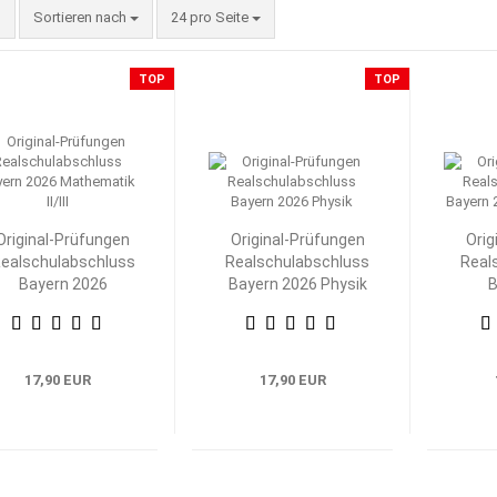
Sortieren nach
pro Seite
Sortieren nach
24 pro Seite
TOP
TOP
Original-Prüfungen
Original-Prüfungen
Orig
ealschulabschluss
Realschulabschluss
Real
Bayern 2026
Bayern 2026 Physik
B
Mathematik II/III
M
17,90 EUR
17,90 EUR