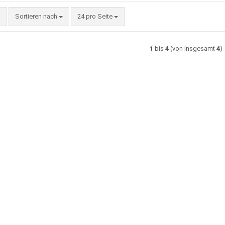
Sortieren nach
pro Seite
Sortieren nach
24 pro Seite
1
bis
4
(von insgesamt
4
)