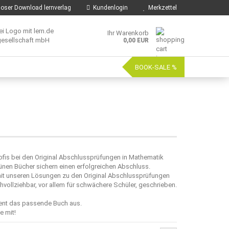
oser Download lernverlag
Kundenlogin
Merkzettel
Ihr Warenkorb
0,00 EUR
BOOK-SALE %
rofis bei den Original Abschlussprüfungen in Mathematik
ünen Bücher sichern einen erfolgreichen Abschluss.
mit unseren Lösungen zu den Original Abschlussprüfungen
vollziehbar, vor allem für schwächere Schüler, geschrieben.
ment das passende Buch aus.
e mit!