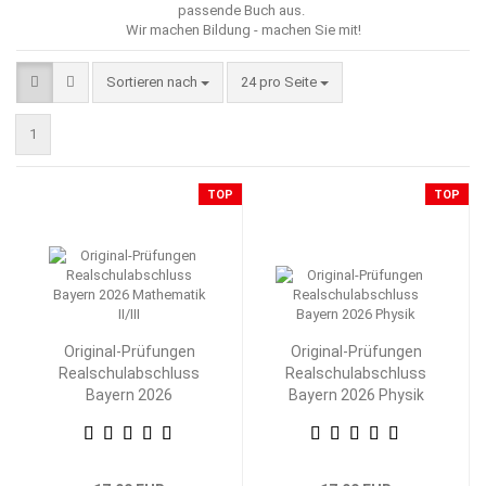
passende Buch aus.
Wir machen Bildung - machen Sie mit!
Sortieren nach
pro Seite
Sortieren nach
24 pro Seite
1
TOP
TOP
Original-Prüfungen
Original-Prüfungen
Realschulabschluss
Realschulabschluss
Bayern 2026
Bayern 2026 Physik
Mathematik II/III