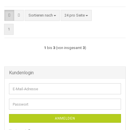
Sortieren nach
pro Seite
Sortieren nach
24 pro Seite
1
1
bis
3
(von insgesamt
3
)
Kundenlogin
E-
Mail-
Adresse
Passwort
ANMELDEN