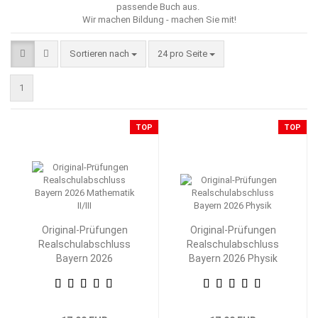
passende Buch aus.
Wir machen Bildung - machen Sie mit!
Sortieren nach
pro Seite
Sortieren nach
24 pro Seite
1
TOP
TOP
Original-Prüfungen
Original-Prüfungen
Realschulabschluss
Realschulabschluss
Bayern 2026
Bayern 2026 Physik
Mathematik II/III