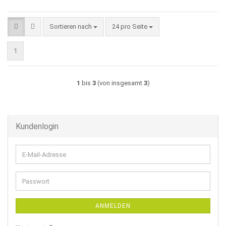
Sortieren nach
pro Seite
Sortieren nach
24 pro Seite
1
1
bis
3
(von insgesamt
3
)
Kundenlogin
E-
Mail-
Adresse
Passwort
ANMELDEN