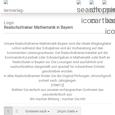
Realschultrainer Mathematik in Bayern
Unsere Realschultrainer Mathematik Bayern sind der ideale Wegbegleiter
schon während des Schuljahres und als Vorbereitung auf den
kommenden Leistungnachweis. Der Realschultrainer bereitet auf die
kommende Kurzarbeit oder Schulaufgaben in Mathematik oder BwR an
Realschulen in Bayern vor. Die Lösungen sind ausführlich und
nachvollziehbar dargestellt und speziell für schwächere Schüler
geschrieben worden.
In allen Realschultrainern finden Sie die Original Prüfungen, chronoligisch
sortiert nach Jahrgängen.
[1PART2]
Wählen Sie einfach aus unseren umfangreichen Sortiment das
passende Buch aus.
Wir machen Bildung - machen Sie mit!
Sortieren nach
pro Seite
Sortieren nach
24 pro Seite