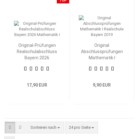
TOP
Original-Prüfungen
Original
Realschulabschluss
Abschlussprüfungen
Bayern 2026
Mathematik I
Mathematik I
Realschule Bayern
17,90 EUR
9,90 EUR
Sortieren nach
pro Seite
Sortieren nach
24 pro Seite