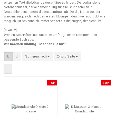
einzelnen Text die Lösungsvorschläge zu finden. Der vorhandene
Notenschlüssel, der allgemeingültig für alle Grundschulen in
Deutschland ist, rundet dieses Lernbuch ab. Ob die Noten besser
werden, zeigt sich nach den ersten Übungen, denn wer sooft übt wie
möglich, ist bekanntlich immer besser als diejenigen, der nicht übt.
[1PART2]
Wählen Sie einfach aus unserem umfangreichen Sortiment das
passende Buch aus.
Wir machen Bildung - Machen Sie mit!
Sortieren nach
pro Seite
Sortieren nach
24 pro Seite
1
TOP
TOP