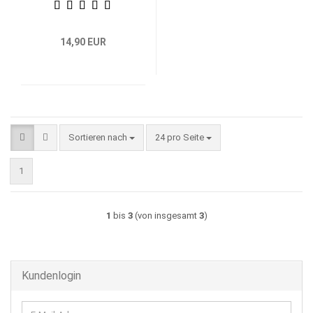
14,90 EUR
Sortieren nach
pro Seite
Sortieren nach
24 pro Seite
1
1
bis
3
(von insgesamt
3
)
Kundenlogin