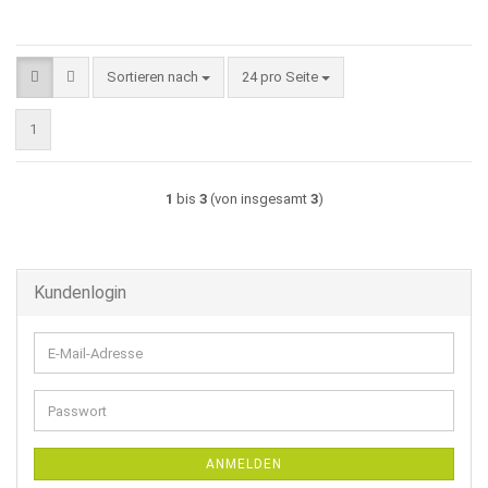
Sortieren nach
pro Seite
Sortieren nach
24 pro Seite
1
1
bis
3
(von insgesamt
3
)
Kundenlogin
E-
Mail-
Adresse
Passwort
ANMELDEN