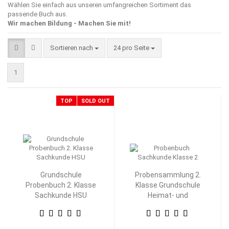
Wählen Sie einfach aus unseren umfangreichen Sortiment das
passende Buch aus.
Wir machen Bildung - Machen Sie mit!
Sortieren nach
pro Seite
Sortieren nach
24 pro Seite
1
TOP
SOLD OUT
Grundschule
Probensammlung 2.
Probenbuch 2. Klasse
Klasse Grundschule
Sachkunde HSU
Heimat- und
Sachkunde