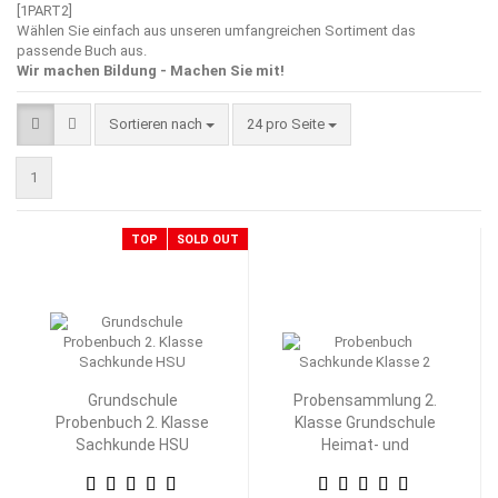
[1PART2]
Wählen Sie einfach aus unseren umfangreichen Sortiment das
passende Buch aus.
Wir machen Bildung - Machen Sie mit!
Sortieren nach
pro Seite
Sortieren nach
24 pro Seite
1
TOP
SOLD OUT
Grundschule
Probensammlung 2.
Probenbuch 2. Klasse
Klasse Grundschule
Sachkunde HSU
Heimat- und
Sachkunde