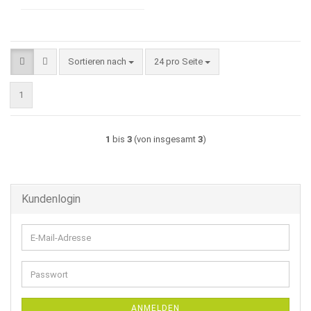
Sortieren nach
pro Seite
Sortieren nach
24 pro Seite
1
1
bis
3
(von insgesamt
3
)
Kundenlogin
E-
Mail-
Adresse
Passwort
ANMELDEN