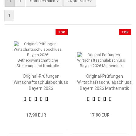
Sortieren nach
pro Seite
Sortieren nach
24 pro Seite
1
TOP
TOP
Original-Prüfungen
Original-Prüfungen
Wirtschaftsschulabschluss
Wirtschaftsschulabschluss
Bayern 2026
Bayern 2026 Mathematik
Betriebswirtschaftliche
Steuerung und Kontrolle
17,90 EUR
17,90 EUR