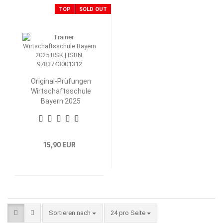
TOP
SOLD OUT
Original-Prüfungen
Wirtschaftsschule
Bayern 2025
Betriebswirtschaftliche
Steuerung und
Kontrolle
15,90 EUR
Sortieren nach
pro Seite
Sortieren nach
24 pro Seite