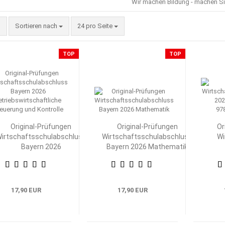
Wir machen Bildung - machen Si
Sortieren nach
pro Seite
Sortieren nach
24 pro Seite
TOP
TOP
Original-Prüfungen
Original-Prüfungen
Or
irtschaftsschulabschluss
Wirtschaftsschulabschluss
Wi
Bayern 2026
Bayern 2026 Mathematik
Betriebswirtschaftliche
Betr
Steuerung und Kontrolle
17,90 EUR
17,90 EUR