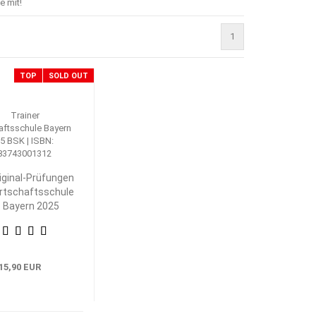
e mit!
1
TOP
SOLD OUT
iginal-Prüfungen
rtschaftsschule
Bayern 2025
iebswirtschaftliche
Steuerung und
Kontrolle
15,90 EUR