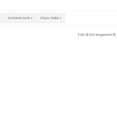
Sortieren nach
pro Seite
Sortieren nach
24 pro Seite
1
bis
3
(von insgesamt
3
)