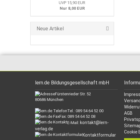
UVP 15,90 EUR
Nur 8,00 EUR
Neue Artikel
lern.de Bildungsgesellschaft mbH
Inform
Fürstenrieder Str. 52
Impres
80686 München
Versand
Widerru
Tel.: 089 54 64 52 00
AGB
Fax: 089 54 64 52 08
Privats
kontakt@lern-
E-Mail:
Sitema
verlag.de
Cookie 
Kontaktformular