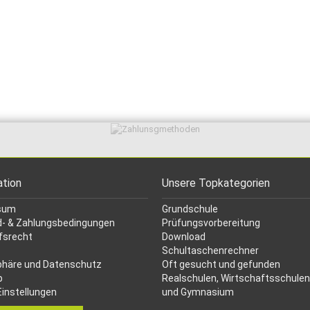
ation
Unsere Topkategorien
sum
Grundschule
- & Zahlungsbedingungen
Prüfungsvorbereitung
fsrecht
Download
Schultaschenrechner
phäre und Datenschutz
Oft gesucht
und gefunden
p
Realschulen,
Wirtschaftsschulen
Einstellungen
und Gymnasium