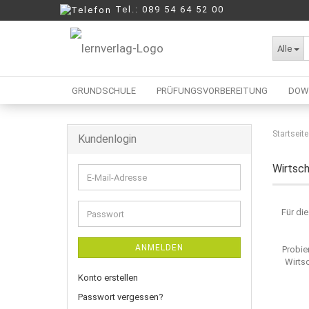
Tel.: 089 54 64 52 00
Alle
GRUNDSCHULE
PRÜFUNGSVORBEREITUNG
DOW
Startseite
Kundenlogin
Berufliche Oberschule
Mittelschule
Wirtsch
E-
Realschule
Mail-
Wirtschaftsschule
Adresse
Für di
Passwort
ANMELDEN
Probie
Wirts
Konto erstellen
Passwort vergessen?