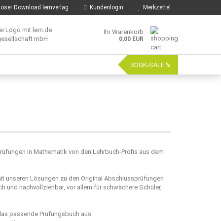
oser Download lernverlag
Kundenlogin
Merkzettel
Ihr Warenkorb
0,00 EUR
BOOK-SALE %
sprüfungen in Mathematik von den Lehrbuch-Profis aus dem
mit unseren Lösungen zu den Original Abschlussprüfungen
h und nachvollziehbar, vor allem für schwächere Schüler,
 das passende Prüfungsbuch aus.