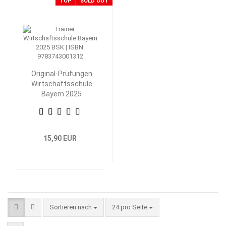
TOP
SOLD OUT
Original-Prüfungen
Wirtschaftsschule
Bayern 2025
Betriebswirtschaftliche
Steuerung und
Kontrolle
15,90 EUR
Sortieren nach
pro Seite
Sortieren nach
24 pro Seite