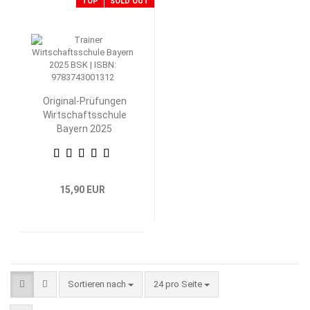
TOP
SOLD OUT
Original-Prüfungen
Wirtschaftsschule
Bayern 2025
Betriebswirtschaftliche
Steuerung und
Kontrolle
15,90 EUR
Sortieren nach
pro Seite
Sortieren nach
24 pro Seite