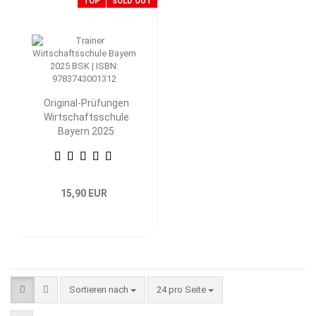
TOP
SOLD OUT
Original-Prüfungen
Wirtschaftsschule
Bayern 2025
Betriebswirtschaftliche
Steuerung und
Kontrolle
15,90 EUR
Sortieren nach
pro Seite
Sortieren nach
24 pro Seite