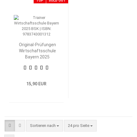
TOP
SOLD OUT
Original-Prüfungen
Wirtschaftsschule
Bayern 2025
Betriebswirtschaftliche
Steuerung und
Kontrolle
15,90 EUR
Sortieren nach
pro Seite
Sortieren nach
24 pro Seite