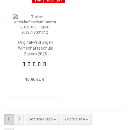
TOP
SOLD OUT
Original-Prüfungen
Wirtschaftsschule
Bayern 2025
Betriebswirtschaftliche
Steuerung und
Kontrolle
15,90 EUR
Sortieren nach
pro Seite
Sortieren nach
24 pro Seite