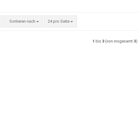
Sortieren nach
pro Seite
Sortieren nach
24 pro Seite
1
bis
3
(von insgesamt
3
)