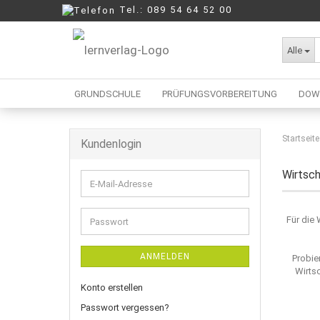
Tel.: 089 54 64 52 00
Alle
GRUNDSCHULE
PRÜFUNGSVORBEREITUNG
DOW
Startseite
Kundenlogin
Berufliche Oberschule
Mittelschule
Wirtsc
E-
Realschule
Mail-
Wirtschaftsschule
Adresse
Für die
Passwort
ANMELDEN
Probie
Wirts
Konto erstellen
Passwort vergessen?