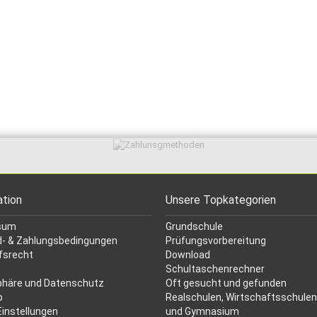
ation
Unsere Topkategorien
sum
Grundschule
- & Zahlungsbedingungen
Prüfungsvorbereitung
fsrecht
Download
Schultaschenrechner
phäre und Datenschutz
Oft gesucht
und gefunden
p
Realschulen,
Wirtschaftsschulen
Einstellungen
und Gymnasium