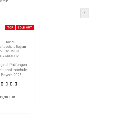
e mit!
1
TOP
SOLD OUT
iginal-Prüfungen
rtschaftsschule
Bayern 2025
iebswirtschaftliche
Steuerung und
Kontrolle
15,90 EUR