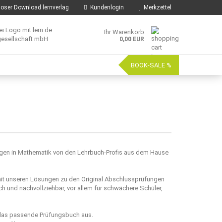
oser Download lernverlag
Kundenlogin
Merkzettel
Ihr Warenkorb
0,00 EUR
BOOK-SALE %
ungen in Mathematik von den Lehrbuch-Profis aus dem Hause
mit unseren Lösungen zu den Original Abschlussprüfungen
h und nachvollziehbar, vor allem für schwächere Schüler,
 das passende Prüfungsbuch aus.