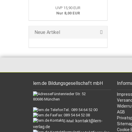
UVP 15,90 EUR
Nur 8,00 EUR
Neue Artikel
lern.de Bildungsgesellschaft mbH
Inform
Fürstenrieder Str. 52
Impres
80686 München
Versand
Widerru
Tel.: 089 54 64 52 00
AGB
Fax: 089 54 64 52 08
Privats
kontakt@lern-
E-Mail:
Sitema
verlag.de
Cookie 