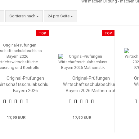
Wir machen Bildung - machen Si
Sortieren nach
pro Seite
Sortieren nach
24 pro Seite
TOP
TOP
Original-Prüfungen
Original-Prüfungen
Or
irtschaftsschulabschluss
Wirtschaftsschulabschluss
Wi
Bayern 2026
Bayern 2026 Mathematik
Betriebswirtschaftliche
Betr
Steuerung und Kontrolle
17,90 EUR
17,90 EUR