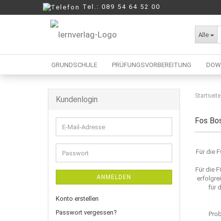
Tel.: 089 54 64 52 00
Alle
GRUNDSCHULE
PRÜFUNGSVORBEREITUNG
DOW
Startseite
Kundenlogin
Berufliche Oberschule
Mittelschule
Fos Bo
E-
Realschule
Mail-
Wirtschaftsschule
Adresse
Für die 
Passwort
Für die 
ANMELDEN
erfolgre
für 
Konto erstellen
Passwort vergessen?
Prob