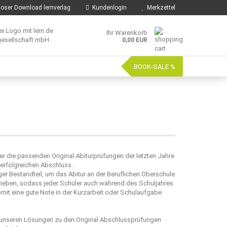
oser Download lernverlag
Kundenlogin
Merkzettel
Ihr Warenkorb
0,00 EUR
BOOK-SALE %
 die passenden Original-Abiturprüfungen der letzten Jahre
 erfolgreichen Abschluss.
er Bestandteil, um das Abitur an der Beruflichen Oberschule
hrieben, sodass jeder Schüler auch während des Schuljahres
mit eine gute Note in der Kurzarbeit oder Schulaufgabe
t unseren Lösungen zu den Original Abschlussprüfungen