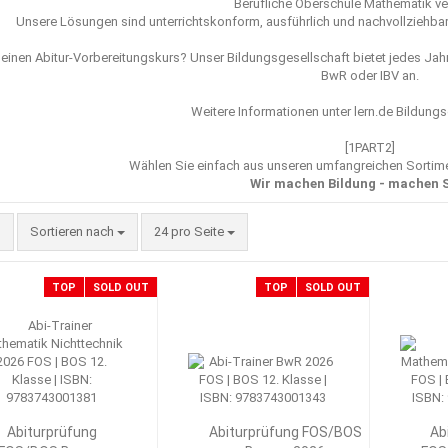
Berufliche Oberschule Mathematik ve
Unsere Lösungen sind unterrichtskonform, ausführlich und nachvollziehbar,
 einen Abitur-Vorbereitungskurs? Unser Bildungsgesellschaft bietet jedes Jah
BwR oder IBV an.
Weitere Informationen unter
lern.de Bildung
[1PART2]
Wählen Sie einfach aus unseren umfangreichen Sorti
Wir machen Bildung - machen S
Sortieren nach
pro Seite
Sortieren nach
24 pro Seite
TOP
SOLD OUT
TOP
SOLD OUT
Abiturprüfung
Abiturprüfung FOS/BOS
Ab