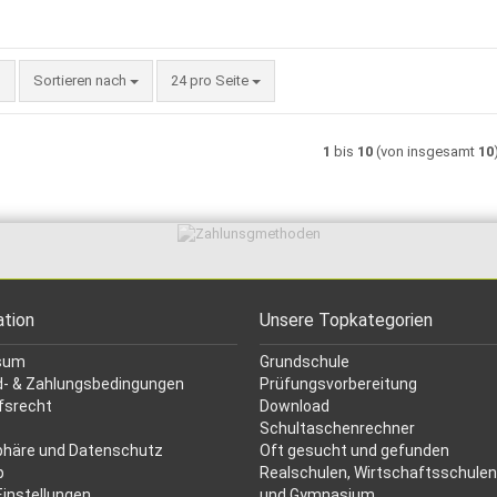
Sortieren nach
pro Seite
Sortieren nach
24 pro Seite
1
bis
10
(von insgesamt
10
ation
Unsere Topkategorien
sum
Grundschule
- & Zahlungsbedingungen
Prüfungsvorbereitung
fsrecht
Download
Schultaschenrechner
phäre und Datenschutz
Oft gesucht
und gefunden
p
Realschulen,
Wirtschaftsschulen
Einstellungen
und Gymnasium