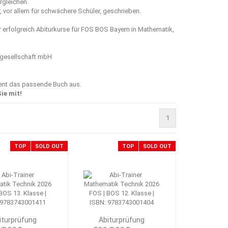
rgleichen.
 vor allem für schwächere Schüler, geschrieben.
r erfolgreich Abiturkurse für FOS BOS Bayern in Mathematik,
sgesellschaft mbH
ment das passende Buch aus.
ie mit!
1
TOP
SOLD OUT
TOP
SOLD OUT
iturprüfung
Abiturprüfung