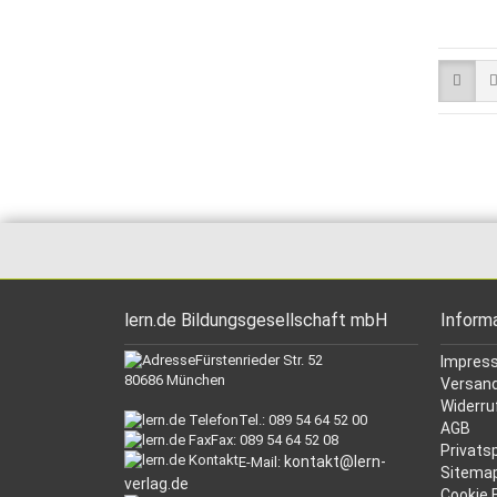
lern.de Bildungsgesellschaft mbH
Inform
Fürstenrieder Str. 52
Impres
80686 München
Versand
Widerru
Tel.: 089 54 64 52 00
AGB
Fax: 089 54 64 52 08
Privats
kontakt@lern-
E-Mail:
Sitema
verlag.de
Cookie 