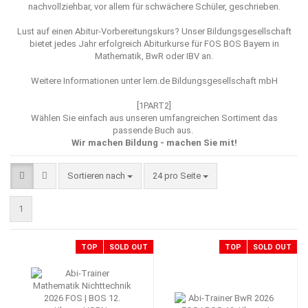
nachvollziehbar, vor allem für schwächere Schüler, geschrieben.
Lust auf einen Abitur-Vorbereitungskurs? Unser Bildungsgesellschaft
bietet jedes Jahr erfolgreich Abiturkurse für FOS BOS Bayern in
Mathematik, BwR oder IBV an.
Weitere Informationen unter
lern.de Bildungsgesellschaft mbH
[1PART2]
Wählen Sie einfach aus unseren umfangreichen Sortiment das
passende Buch aus.
Wir machen Bildung - machen Sie mit!
Sortieren nach
pro Seite
Sortieren nach
24 pro Seite
1
TOP
SOLD OUT
TOP
SOLD OUT