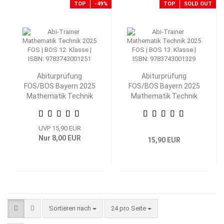
TOP
-49%
TOP
SOLD OUT
Abiturprüfung
Abiturprüfung
FOS/BOS Bayern 2025
FOS/BOS Bayern 2025
Mathematik Technik
Mathematik Technik
12. Klasse
13. Klasse
UVP 15,90 EUR
Nur 8,00 EUR
15,90 EUR
Sortieren nach
pro Seite
Sortieren nach
24 pro Seite