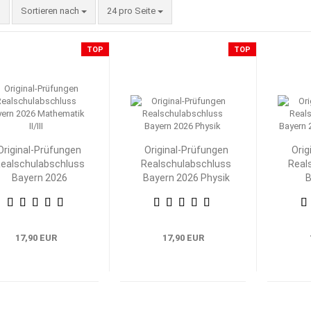
Sortieren nach
pro Seite
Sortieren nach
24 pro Seite
TOP
TOP
Original-Prüfungen
Original-Prüfungen
Orig
ealschulabschluss
Realschulabschluss
Real
Bayern 2026
Bayern 2026 Physik
B
Mathematik II/III
M
17,90 EUR
17,90 EUR