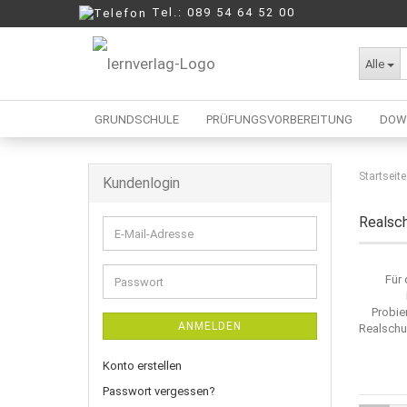
Tel.: 089 54 64 52 00
Alle
GRUNDSCHULE
PRÜFUNGSVORBEREITUNG
DOW
Startseite
Kundenlogin
Berufliche Oberschule
Mittelschule
Realsc
E-
Realschule
Mail-
Wirtschaftsschule
Adresse
Für
Passwort
Probie
ANMELDEN
Realschul
Konto erstellen
Passwort vergessen?