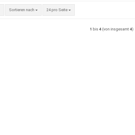
Sortieren nach
pro Seite
Sortieren nach
24 pro Seite
1
bis
4
(von insgesamt
4
)