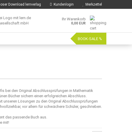
oser Download lernverlag
Kundenlogin
Merkzettel
Ihr Warenkorb
0,00 EUR
BOOK-SALE %
fis bei den Original Abschlussprüfungen in Mathematik
ünen Bücher sichern einen erfolgreichen Abschluss.
mit unseren Lösungen zu den Original Abschlussprüfungen
vollziehbar, vor allem für schwächere Schüler, geschrieben.
ment das passende Buch aus.
e mit!