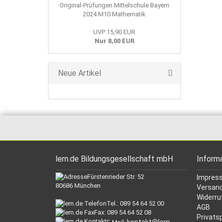
Original-Prüfungen Mittelschule Bayern
2024 M10 Mathematik
UVP 15,90 EUR
Nur 8,00 EUR
Neue Artikel
lern.de Bildungsgesellschaft mbH
Inform
Fürstenrieder Str. 52
Impres
80686 München
Versand
Widerru
Tel.: 089 54 64 52 00
AGB
Fax: 089 54 64 52 08
Privats