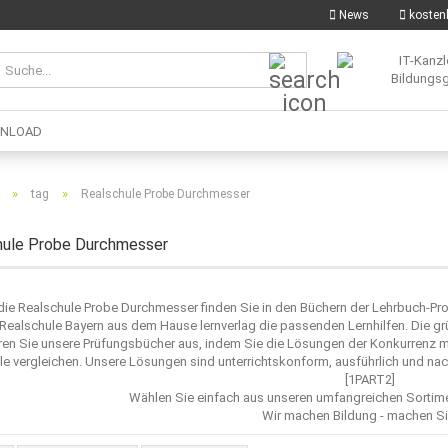
News
kostenl
Suche...
NLOAD
»
»
tag
Realschule Probe Durchmesser
hule Probe Durchmesser
 die Realschule Probe Durchmesser finden Sie in den Büchern der Lehrbuch-Pro
Realschule Bayern aus dem Hause lernverlag die passenden Lernhilfen. Die gr
ren Sie unsere Prüfungsbücher aus, indem Sie die Lösungen der Konkurrenz 
e vergleichen. Unsere Lösungen sind unterrichtskonform, ausführlich und nach
[1PART2]
Wählen Sie einfach aus unseren umfangreichen Sorti
Wir machen Bildung - machen Si