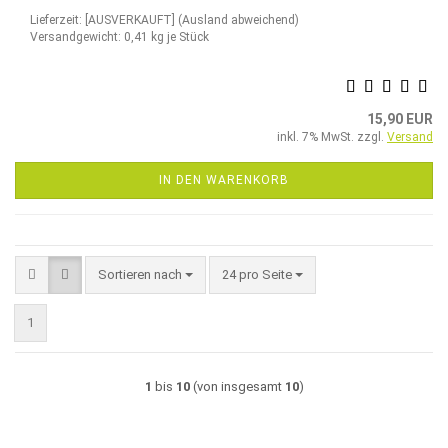
Lieferzeit: [AUSVERKAUFT]
(Ausland abweichend)
Versandgewicht:
0,41
kg je Stück
15,90 EUR
inkl. 7% MwSt. zzgl.
Versand
IN DEN WARENKORB
Sortieren nach
pro Seite
Sortieren nach
24 pro Seite
1
1
bis
10
(von insgesamt
10
)