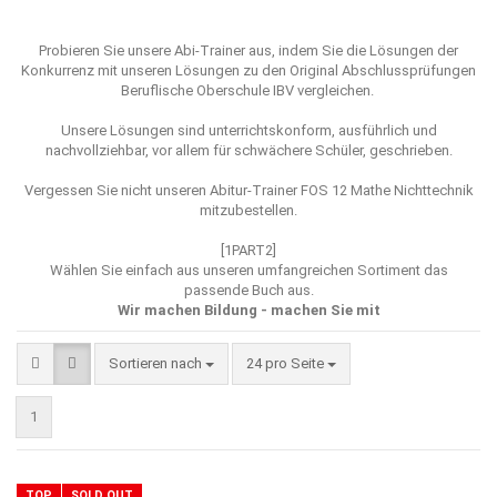
Probieren Sie unsere Abi-Trainer aus, indem Sie die Lösungen der
Konkurrenz mit unseren Lösungen zu den Original Abschlussprüfungen
Beruflische Oberschule IBV vergleichen.
Unsere Lösungen sind unterrichtskonform, ausführlich und
nachvollziehbar, vor allem für schwächere Schüler, geschrieben.
Vergessen Sie nicht unseren
Abitur-Trainer FOS 12 Mathe Nichttechnik
mitzubestellen.
[1PART2]
Wählen Sie einfach aus unseren umfangreichen Sortiment das
passende Buch aus.
Wir machen Bildung - machen Sie mit
Sortieren nach
pro Seite
Sortieren nach
24 pro Seite
1
TOP
SOLD OUT