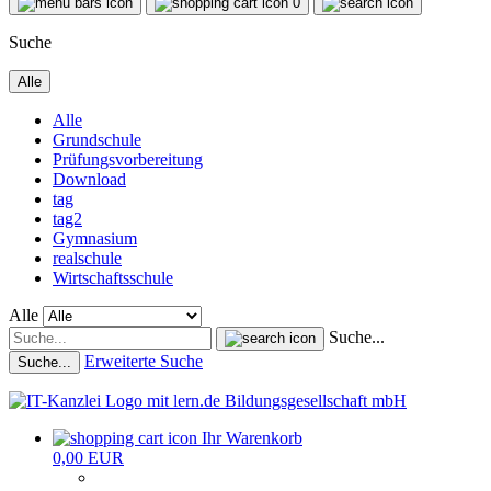
0
Suche
Alle
Alle
Grundschule
Prüfungsvorbereitung
Download
tag
tag2
Gymnasium
realschule
Wirtschaftsschule
Alle
Suche...
Erweiterte Suche
Suche...
Ihr Warenkorb
0,00 EUR