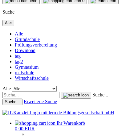
0
Suche
Alle
Alle
Grundschule
Prüfungsvorbereitung
Download
tag
tag2
Gymnasium
realschule
Wirtschaftsschule
Alle
Suche...
Erweiterte Suche
Suche...
Ihr Warenkorb
0,00 EUR