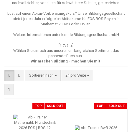
nachvollziehbar, vor allem für schwächere Schüler, geschrieben.
Lust auf einen Abitur-Vorbereitungskurs? Unser Bildungsgesellschaft
bietet jedes Jahr erfolgreich Abiturkurse für FOS BOS Bayern in
Mathematik, BwR oder IBV an.
Weitere Informationen unter
lern.de Bildungsgesellschaft mbH
[1PART2]
Wählen Sie einfach aus unseren umfangreichen Sortiment das
passende Buch aus.
Wir machen Bildung - machen Sie mit!
Sortieren nach
pro Seite
Sortieren nach
24 pro Seite
1
TOP
SOLD OUT
TOP
SOLD OUT