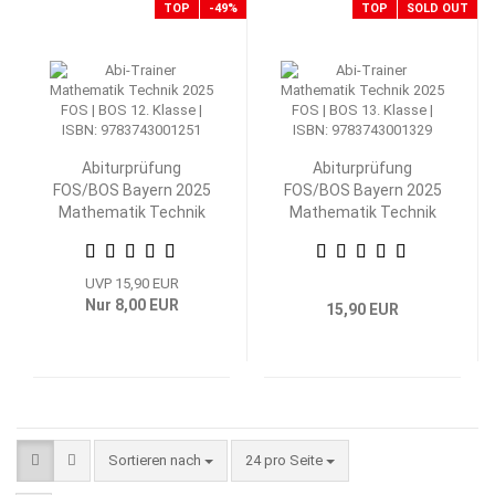
TOP
-49%
TOP
SOLD OUT
Abiturprüfung
Abiturprüfung
FOS/BOS Bayern 2025
FOS/BOS Bayern 2025
Mathematik Technik
Mathematik Technik
12. Klasse
13. Klasse
UVP 15,90 EUR
Nur 8,00 EUR
15,90 EUR
Sortieren nach
pro Seite
Sortieren nach
24 pro Seite