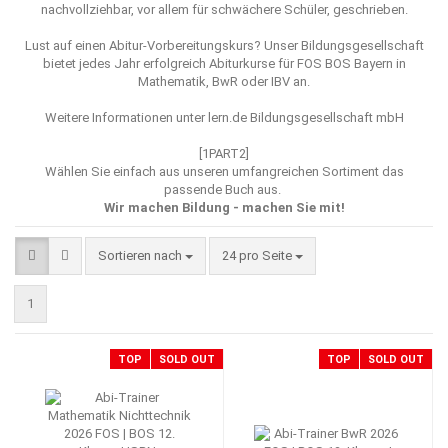
nachvollziehbar, vor allem für schwächere Schüler, geschrieben.
Lust auf einen Abitur-Vorbereitungskurs? Unser Bildungsgesellschaft
bietet jedes Jahr erfolgreich Abiturkurse für FOS BOS Bayern in
Mathematik, BwR oder IBV an.
Weitere Informationen unter
lern.de Bildungsgesellschaft mbH
[1PART2]
Wählen Sie einfach aus unseren umfangreichen Sortiment das
passende Buch aus.
Wir machen Bildung - machen Sie mit!
Sortieren nach
pro Seite
Sortieren nach
24 pro Seite
1
TOP
SOLD OUT
TOP
SOLD OUT