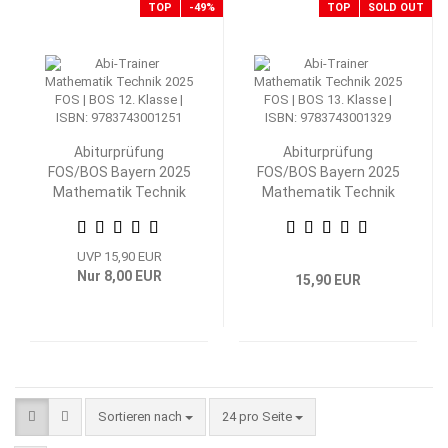
TOP
-49%
TOP
SOLD OUT
Abiturprüfung
Abiturprüfung
FOS/BOS Bayern 2025
FOS/BOS Bayern 2025
Mathematik Technik
Mathematik Technik
12. Klasse
13. Klasse
UVP 15,90 EUR
Nur 8,00 EUR
15,90 EUR
Sortieren nach
pro Seite
Sortieren nach
24 pro Seite