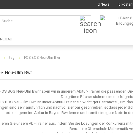
News
kostenl
Suche...
NLOAD
»
»
tag
FOS BOS Neu-Ulm Bwr
S Neu-Ulm Bwr
 FOS BOS Neu-Ulm Bwr haben wir in unserem Abitur-Trainer die passenden Ori
Die grünen Bücher sichern einen erfolgrei
OS BOS Neu-Ulm Bwr ist unser Abitur-Trainer ein wichtiger Bestandteil, um das
ngen sind sehr ausführlich und nachvollziehbar geschrieben, sodass jeder S
oder allgemeine Abitur in Bayern Bwr lernen und somit eine gute Note in d
ieren Sie unsere Abi-Trainer aus, indem Sie die Lösungen der Konkurrenz mi
Berufliche Oberschule Mathematik ve