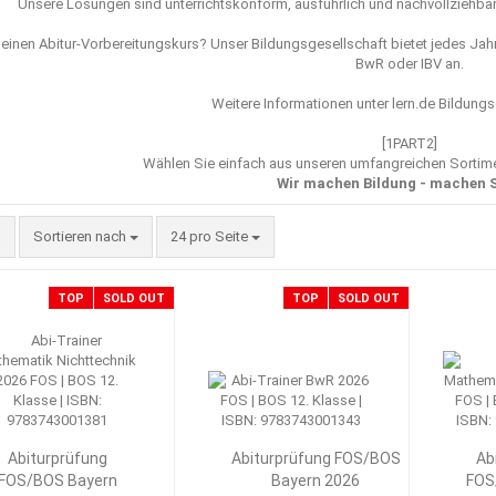
Unsere Lösungen sind unterrichtskonform, ausführlich und nachvollziehbar,
 einen Abitur-Vorbereitungskurs? Unser Bildungsgesellschaft bietet jedes Jah
BwR oder IBV an.
Weitere Informationen unter
lern.de Bildung
[1PART2]
Wählen Sie einfach aus unseren umfangreichen Sorti
Wir machen Bildung - machen S
Sortieren nach
pro Seite
Sortieren nach
24 pro Seite
TOP
SOLD OUT
TOP
SOLD OUT
Abiturprüfung
Abiturprüfung FOS/BOS
Ab
FOS/BOS Bayern
Bayern 2026
FOS