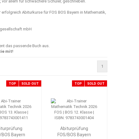
 vor allem für schwächere Schüler, geschrieben.
r erfolgreich Abiturkurse für FOS BOS Bayern in Mathematik,
sgesellschaft mbH
ment das passende Buch aus.
ie mit!
1
TOP
SOLD OUT
TOP
SOLD OUT
iturprüfung
Abiturprüfung
/BOS Bayern
FOS/BOS Bayern