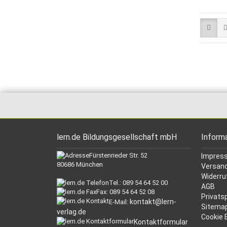
lern.de Bildungsgesellschaft mbH
Inform
Fürstenrieder Str. 52
Impres
80686 München
Versand
Widerru
Tel.: 089 54 64 52 00
AGB
Fax: 089 54 64 52 08
Privats
kontakt@lern-
E-Mail:
Sitema
verlag.de
Cookie 
Kontaktformular