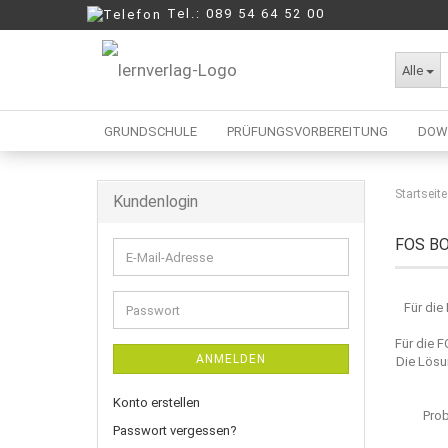
Tel.: 089 54 64 52 00
Alle
GRUNDSCHULE
PRÜFUNGSVORBEREITUNG
DOW
Startseite
Kundenlogin
Berufliche Oberschule
Mittelschule
FOS BO
E-
Realschule
Mail-
Wirtschaftsschule
Adresse
Für die
Passwort
Für die F
ANMELDEN
Die Lösu
Konto erstellen
Prob
Passwort vergessen?