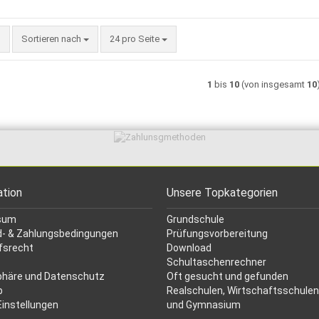
Sortieren nach
pro Seite
Sortieren nach
24 pro Seite
1
bis
10
(von insgesamt
10
ation
Unsere Topkategorien
sum
Grundschule
- & Zahlungsbedingungen
Prüfungsvorbereitung
fsrecht
Download
Schultaschenrechner
phäre und Datenschutz
Oft gesucht
und gefunden
p
Realschulen,
Wirtschaftsschulen
Einstellungen
und Gymnasium