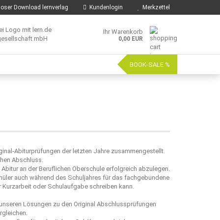
oser Download lernverlag
Kundenlogin
Merkzettel
Ihr Warenkorb
0,00 EUR
BOOK-SALE %
ginal-Abiturprüfungen der letzten Jahre zusammengestellt.
chen Abschluss.
 Abitur an der Beruflichen Oberschule erfolgreich abzulegen.
chüler auch während des Schuljahres für das fachgebundene
er Kurzarbeit oder Schulaufgabe schreiben kann.
t unseren Lösungen zu den Original Abschlussprüfungen
rgleichen.