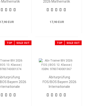
6 Mathematik
2026 Mathematik
nik 13. Klasse
Technik 12. Klasse
17,90 EUR
17,90 EUR
TOP
SOLD OUT
TOP
SOLD OUT
Abiturprüfung
Abiturprüfung
BOS Bayern 2026
FOS/BOS Bayern 2026
Internationale
Internationale
Betriebs- und
Betriebs- und
swirtschaftslehre
Volkswirtschaftslehre
13. Klasse
12. Klasse