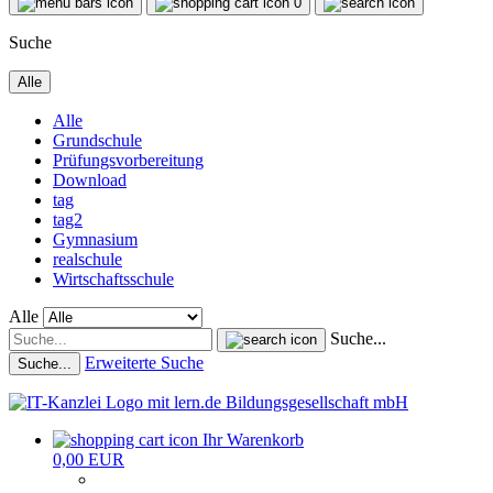
0
Suche
Alle
Alle
Grundschule
Prüfungsvorbereitung
Download
tag
tag2
Gymnasium
realschule
Wirtschaftsschule
Alle
Suche...
Erweiterte Suche
Suche...
Ihr Warenkorb
0,00 EUR