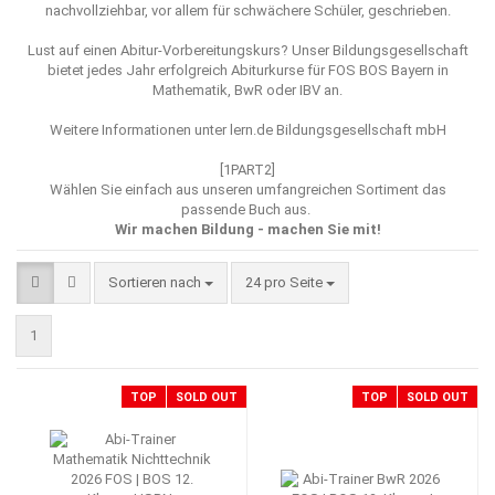
nachvollziehbar, vor allem für schwächere Schüler, geschrieben.
Lust auf einen Abitur-Vorbereitungskurs? Unser Bildungsgesellschaft
bietet jedes Jahr erfolgreich Abiturkurse für FOS BOS Bayern in
Mathematik, BwR oder IBV an.
Weitere Informationen unter
lern.de Bildungsgesellschaft mbH
[1PART2]
Wählen Sie einfach aus unseren umfangreichen Sortiment das
passende Buch aus.
Wir machen Bildung - machen Sie mit!
Sortieren nach
pro Seite
Sortieren nach
24 pro Seite
1
TOP
SOLD OUT
TOP
SOLD OUT