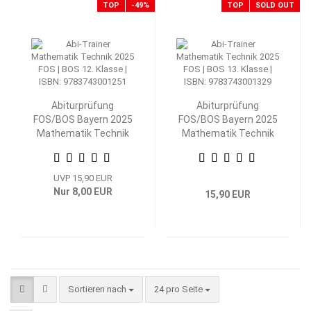
TOP
-49%
TOP
SOLD OUT
Abiturprüfung
Abiturprüfung
FOS/BOS Bayern 2025
FOS/BOS Bayern 2025
Mathematik Technik
Mathematik Technik
12. Klasse
13. Klasse
UVP 15,90 EUR
Nur 8,00 EUR
15,90 EUR
Sortieren nach
pro Seite
Sortieren nach
24 pro Seite