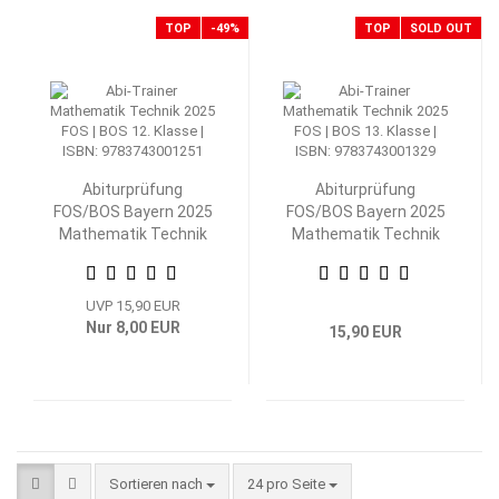
TOP
-49%
TOP
SOLD OUT
Abiturprüfung
Abiturprüfung
FOS/BOS Bayern 2025
FOS/BOS Bayern 2025
Mathematik Technik
Mathematik Technik
12. Klasse
13. Klasse
UVP 15,90 EUR
Nur 8,00 EUR
15,90 EUR
Sortieren nach
pro Seite
Sortieren nach
24 pro Seite