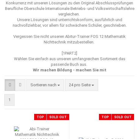
Konkurrenz mit unseren Lösungen zu den Original Abschlussprüfungen
Berufliche Oberschule Internationale Betriebs- und Volkswirtschaftslehre
vergleichen.
Unsere Lösungen sind unterrichtskonform, ausführlich und
nachvollziehbar, vor allem für schwächere Schüler, geschrieben.
Vergessen Sie nicht unseren
Abitur-Trainer FOS 12 Mathematik
Nichttechnik mitzubestellen.
[1PART2]
Wählen Sie einfach aus unseren umfangreichen Sortiment das
passende Buch aus.
Wir machen Bildung - machen Sie mit
Sortieren nach
pro Seite
Sortieren nach
24 pro Seite
1
TOP
SOLD OUT
TOP
SOLD OUT