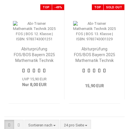
TOP
-49%
TOP
SOLD OUT
Abiturprüfung
Abiturprüfung
FOS/BOS Bayern 2025
FOS/BOS Bayern 2025
Mathematik Technik
Mathematik Technik
12. Klasse
13. Klasse
UVP 15,90 EUR
Nur 8,00 EUR
15,90 EUR
Sortieren nach
pro Seite
Sortieren nach
24 pro Seite