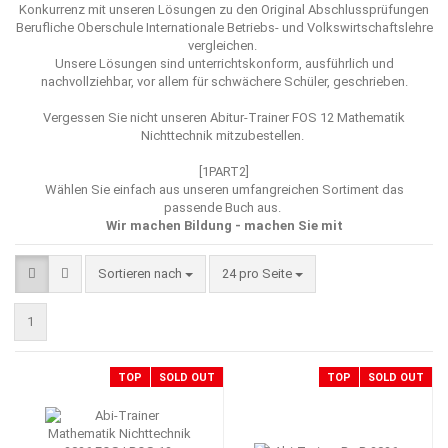
Konkurrenz mit unseren Lösungen zu den Original Abschlussprüfungen
Berufliche Oberschule Internationale Betriebs- und Volkswirtschaftslehre
vergleichen.
Unsere Lösungen sind unterrichtskonform, ausführlich und
nachvollziehbar, vor allem für schwächere Schüler, geschrieben.
Vergessen Sie nicht unseren
Abitur-Trainer FOS 12 Mathematik
Nichttechnik mitzubestellen.
[1PART2]
Wählen Sie einfach aus unseren umfangreichen Sortiment das
passende Buch aus.
Wir machen Bildung - machen Sie mit
Sortieren nach
pro Seite
Sortieren nach
24 pro Seite
1
TOP
SOLD OUT
TOP
SOLD OUT