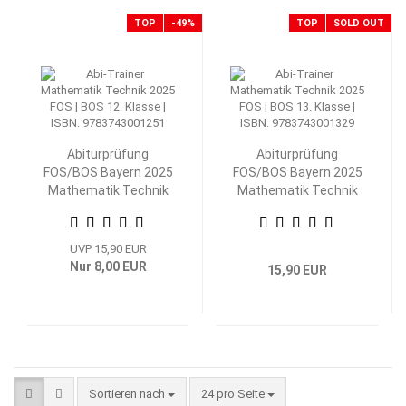
TOP
-49%
TOP
SOLD OUT
Abiturprüfung
Abiturprüfung
FOS/BOS Bayern 2025
FOS/BOS Bayern 2025
Mathematik Technik
Mathematik Technik
12. Klasse
13. Klasse
UVP 15,90 EUR
Nur 8,00 EUR
15,90 EUR
Sortieren nach
pro Seite
Sortieren nach
24 pro Seite