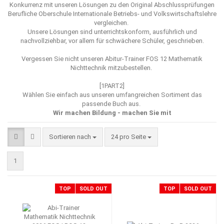
Konkurrenz mit unseren Lösungen zu den Original Abschlussprüfungen
Berufliche Oberschule Internationale Betriebs- und Volkswirtschaftslehre
vergleichen.
Unsere Lösungen sind unterrichtskonform, ausführlich und
nachvollziehbar, vor allem für schwächere Schüler, geschrieben.
Vergessen Sie nicht unseren
Abitur-Trainer FOS 12 Mathematik
Nichttechnik mitzubestellen.
[1PART2]
Wählen Sie einfach aus unseren umfangreichen Sortiment das
passende Buch aus.
Wir machen Bildung - machen Sie mit
Sortieren nach
pro Seite
Sortieren nach
24 pro Seite
1
TOP
SOLD OUT
TOP
SOLD OUT