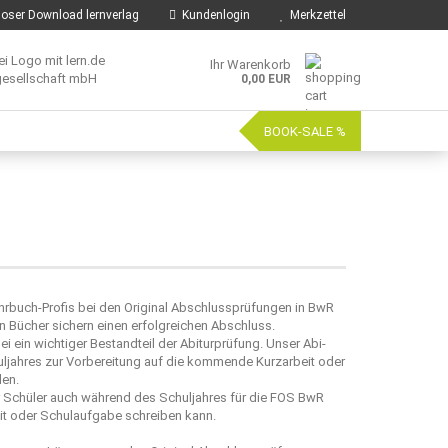
oser Download lernverlag
Kundenlogin
Merkzettel
Ihr Warenkorb
0,00 EUR
BOOK-SALE %
ehrbuch-Profis bei den Original Abschlussprüfungen in BwR
 Bücher sichern einen erfolgreichen Abschluss.
i ein wichtiger Bestandteil der Abiturprüfung. Unser Abi-
ljahres zur Vorbereitung auf die kommende Kurzarbeit oder
en.
r Schüler auch während des Schuljahres für die FOS BwR
beit oder Schulaufgabe schreiben kann.