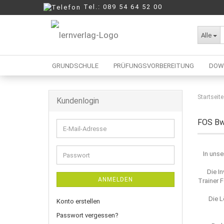
Tel.: 089 54 64 52 00
Alle
GRUNDSCHULE
PRÜFUNGSVORBEREITUNG
DOW
Startseite
Kundenlogin
Berufliche Oberschule
Mittelschule
FOS BwR
E-
Realschule
Mail-
Wirtschaftsschule
Adresse
In unse
Passwort
Die I
ANMELDEN
Trainer 
Die L
Konto erstellen
Passwort vergessen?