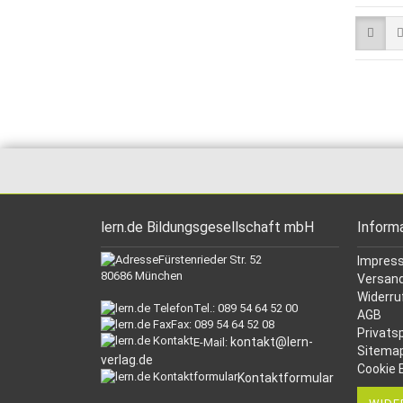
lern.de Bildungsgesellschaft mbH
Inform
Fürstenrieder Str. 52
Impres
80686 München
Versand
Widerru
Tel.: 089 54 64 52 00
AGB
Fax: 089 54 64 52 08
Privats
kontakt@lern-
E-Mail:
Sitema
verlag.de
Cookie 
Kontaktformular