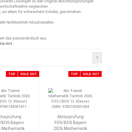
t unseren Lösungen zu den Original Abschlussprüfungen
swirtschaftslehre vergleichen.
 vor allem für schwächere Schüler, geschrieben.
tik Nichttechnik mitzubestellen.
ment das passende Buch aus.
Sie mit
1
TOP
SOLD OUT
TOP
SOLD OUT
iturprüfung
Abiturprüfung
/BOS Bayern
FOS/BOS Bayern
6 Mathematik
2026 Mathematik