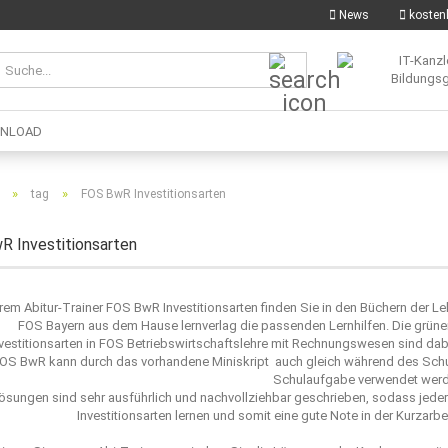
News
kostenl
Suche...
NLOAD
»
»
tag
FOS BwR Investitionsarten
 Investitionsarten
rem Abitur-Trainer FOS BwR Investitionsarten finden Sie in den Büchern der L
FOS Bayern aus dem Hause lernverlag die passenden Lernhilfen. Die grünen
nvestitionsarten in FOS Betriebswirtschaftslehre mit Rechnungswesen sind dabe
FOS BwR kann durch das vorhandene Miniskript auch gleich während des Schu
Schulaufgabe verwendet werd
ösungen sind sehr ausführlich und nachvollziehbar geschrieben, sodass jede
Investitionsarten lernen und somit eine gute Note in der Kurzar