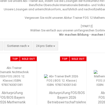
ieren Sie unsere Abi-Trainer aus, indem Sie die Lösungen der Konkurrenz mi
Berufliche Oberschule Internationale Betriebs- und Volk
Unsere Lösungen sind unterrichtskonform, ausführlich und nachvollziehbar,
Vergessen Sie nicht unseren
Abitur-Trainer FOS 12 Mathema
[1PART2]
Wählen Sie einfach aus unseren umfangreichen Sorti
Wir machen Bildung - machen 
Sortieren nach
pro Seite
Sortieren nach
24 pro Seite
TOP
SOLD OUT
TOP
SOLD OUT
Abiturprüfung
Abiturprüfung FOS/BOS
Ab
FOS/BOS Bayern
Bayern 2026
FOS
2026 Mathematik
Betriebswirtschaftslehre
202