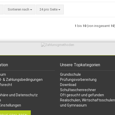
Sortieren nach
pro Seite
Sortieren nach
24 pro Seite
1
bis
10
(von insgesamt
10
ation
Unsere Topkategorien
sum
Grundschule
- & Zahlungsbedingungen
Prüfungsvorbereitung
fsrecht
Download
Schultaschenrechner
phäre und Datenschutz
Oft gesucht
und gefunden
p
Realschulen,
Wirtschaftsschulen
Einstellungen
und Gymnasium