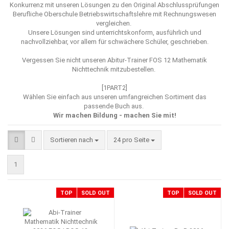
Konkurrenz mit unseren Lösungen zu den Original Abschlussprüfungen
Berufliche Oberschule Betriebswirtschaftslehre mit Rechnungswesen
vergleichen.
Unsere Lösungen sind unterrichtskonform, ausführlich und
nachvollziehbar, vor allem für schwächere Schüler, geschrieben.
Vergessen Sie nicht unseren
Abitur-Trainer FOS 12 Mathematik
Nichttechnik mitzubestellen.
[1PART2]
Wählen Sie einfach aus unseren umfangreichen Sortiment das
passende Buch aus.
Wir machen Bildung - machen Sie mit!
Sortieren nach
pro Seite
Sortieren nach
24 pro Seite
1
TOP
SOLD OUT
TOP
SOLD OUT