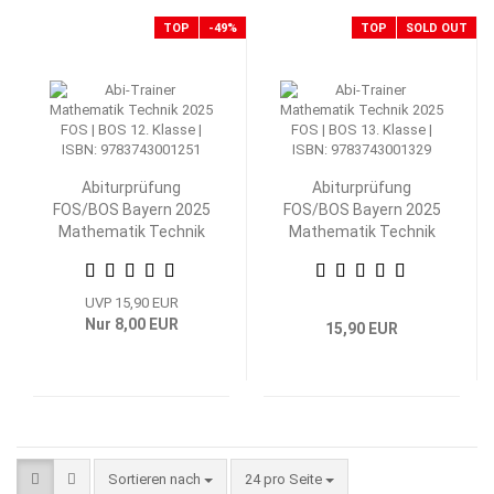
TOP
-49%
TOP
SOLD OUT
Abiturprüfung
Abiturprüfung
FOS/BOS Bayern 2025
FOS/BOS Bayern 2025
Mathematik Technik
Mathematik Technik
12. Klasse
13. Klasse
UVP 15,90 EUR
Nur 8,00 EUR
15,90 EUR
Sortieren nach
pro Seite
Sortieren nach
24 pro Seite