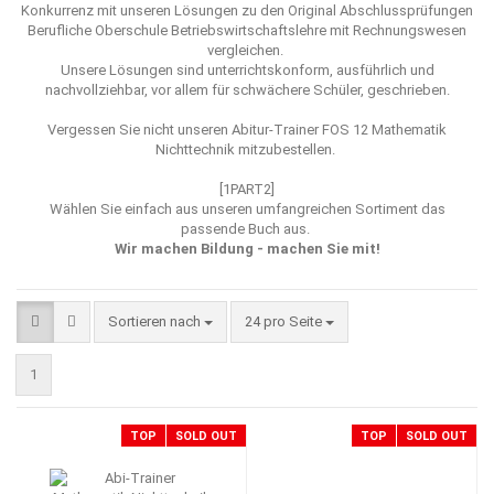
Konkurrenz mit unseren Lösungen zu den Original Abschlussprüfungen
Berufliche Oberschule Betriebswirtschaftslehre mit Rechnungswesen
vergleichen.
Unsere Lösungen sind unterrichtskonform, ausführlich und
nachvollziehbar, vor allem für schwächere Schüler, geschrieben.
Vergessen Sie nicht unseren
Abitur-Trainer FOS 12 Mathematik
Nichttechnik mitzubestellen.
[1PART2]
Wählen Sie einfach aus unseren umfangreichen Sortiment das
passende Buch aus.
Wir machen Bildung - machen Sie mit!
Sortieren nach
pro Seite
Sortieren nach
24 pro Seite
1
TOP
SOLD OUT
TOP
SOLD OUT