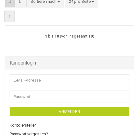
Sortieren nach
pro Seite
Sortieren nach
24 pro Seite
1
1
bis
10
(von insgesamt
10
)
Kundenlogin
E-
Mail-
Adresse
Passwort
ANMELDEN
Konto erstellen
Passwort vergessen?