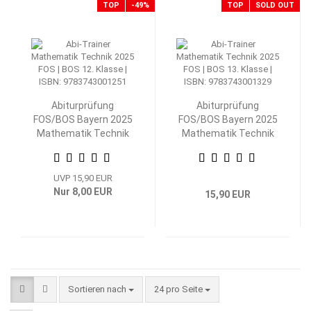
TOP
-49%
TOP
SOLD OUT
Abiturprüfung
Abiturprüfung
FOS/BOS Bayern 2025
FOS/BOS Bayern 2025
Mathematik Technik
Mathematik Technik
12. Klasse
13. Klasse
UVP 15,90 EUR
Nur 8,00 EUR
15,90 EUR
Sortieren nach
pro Seite
Sortieren nach
24 pro Seite