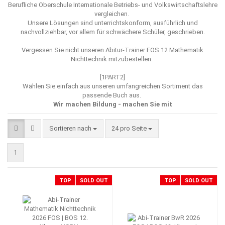
Berufliche Oberschule Internationale Betriebs- und Volkswirtschaftslehre
vergleichen.
Unsere Lösungen sind unterrichtskonform, ausführlich und
nachvollziehbar, vor allem für schwächere Schüler, geschrieben.
Vergessen Sie nicht unseren
Abitur-Trainer FOS 12 Mathematik
Nichttechnik mitzubestellen.
[1PART2]
Wählen Sie einfach aus unseren umfangreichen Sortiment das
passende Buch aus.
Wir machen Bildung - machen Sie mit
Sortieren nach
pro Seite
Sortieren nach
24 pro Seite
1
TOP
SOLD OUT
TOP
SOLD OUT