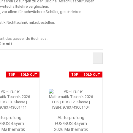
t unseren Lösungen zu den Original Abschlussprüfungen
swirtschaftslehre vergleichen.
 vor allem für schwächere Schüler, geschrieben.
tik Nichttechnik mitzubestellen.
ment das passende Buch aus.
Sie mit
1
TOP
SOLD OUT
TOP
SOLD OUT
iturprüfung
Abiturprüfung
/BOS Bayern
FOS/BOS Bayern
6 Mathematik
2026 Mathematik