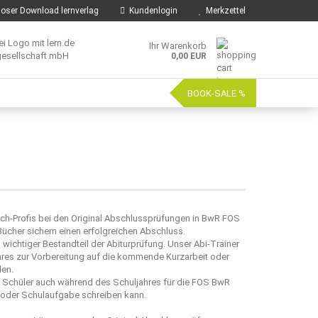
oser Download lernverlag
Kundenlogin
Merkzettel
Ihr Warenkorb
0,00 EUR
BOOK-SALE %
uch-Profis bei den Original Abschlussprüfungen in BwR FOS
ücher sichern einen erfolgreichen Abschluss.
ichtiger Bestandteil der Abiturprüfung. Unser Abi-Trainer
res zur Vorbereitung auf die kommende Kurzarbeit oder
en.
r Schüler auch während des Schuljahres für die FOS BwR
t oder Schulaufgabe schreiben kann.