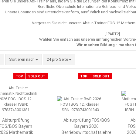
ieren Sie unsere Abi-Trainer aus, indem Sie die Lösungen der Konkurrenz mi
Berufliche Oberschule Internationale Betriebs- und Volk
Unsere Lösungen sind unterrichtskonform, ausführlich und nachvollziehbar,
Vergessen Sie nicht unseren
Abitur-Trainer FOS 12 Mathema
[1PART2]
Wählen Sie einfach aus unseren umfangreichen Sorti
Wir machen Bildung - machen 
Sortieren nach
pro Seite
Sortieren nach
24 pro Seite
TOP
SOLD OUT
TOP
SOLD OUT
Abiturprüfung
Abiturprüfung FOS/BOS
Ab
FOS/BOS Bayern
Bayern 2026
FOS
2026 Mathematik
Betriebswirtschaftslehre
202