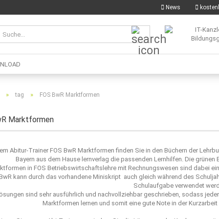
News
kostenl
Suche...
NLOAD
»
»
tag
FOS BwR Marktformen
R Marktformen
rem Abitur-Trainer FOS BwR Marktformen finden Sie in den Büchern der Lehrb
Bayern aus dem Hause lernverlag die passenden Lernhilfen. Die grünen B
ktformen in FOS Betriebswirtschaftslehre mit Rechnungswesen sind dabei ein w
BwR kann durch das vorhandene Miniskript auch gleich während des Schuljah
Schulaufgabe verwendet werd
ösungen sind sehr ausführlich und nachvollziehbar geschrieben, sodass jede
Marktformen lernen und somit eine gute Note in der Kurzarbei