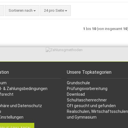
Sortieren nach
pro Seite
Sortieren nach
24 pro Seite
1
bis
10
(von insgesamt
10
ation
Unsere Topkategorien
sum
Grundschule
- & Zahlungsbedingungen
Prüfungsvorbereitung
fsrecht
Download
Schultaschenrechner
phäre und Datenschutz
Oft gesucht
und gefunden
p
Realschulen,
Wirtschaftsschulen
Einstellungen
und Gymnasium