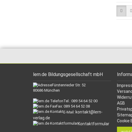
lern.de Bildungsgesellschaft mbH
Inform
Fürstenrieder Str. 52
Impres
80686 München
Versand
Widerru
Tel.: 089 54 64 52 00
AGB
Fax: 089 54 64 52 08
Privats
kontakt@lern-
E-Mail:
Sitema
verlag.de
Cookie 
Kontaktformular