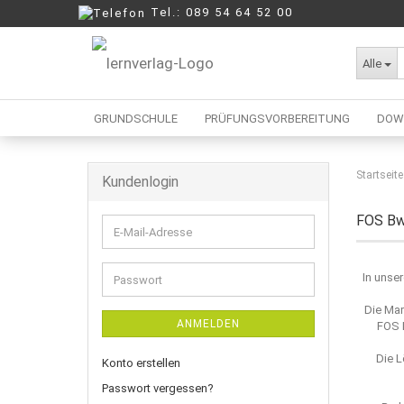
Tel.: 089 54 64 52 00
Alle
GRUNDSCHULE
PRÜFUNGSVORBEREITUNG
DOW
Startseite
Kundenlogin
Berufliche Oberschule
Mittelschule
FOS Bw
E-
Realschule
Mail-
Wirtschaftsschule
Adresse
In unse
Passwort
Die Mar
ANMELDEN
FOS 
Die L
Konto erstellen
Passwort vergessen?