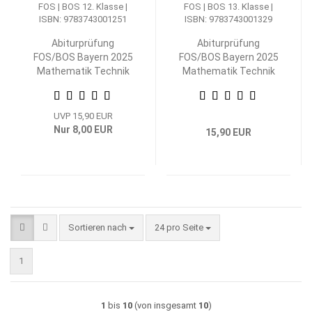
Abiturprüfung
Abiturprüfung
FOS/BOS Bayern 2025
FOS/BOS Bayern 2025
Mathematik Technik
Mathematik Technik
12. Klasse
13. Klasse
UVP 15,90 EUR
Nur 8,00 EUR
15,90 EUR
Sortieren nach
pro Seite
Sortieren nach
24 pro Seite
1
1
bis
10
(von insgesamt
10
)