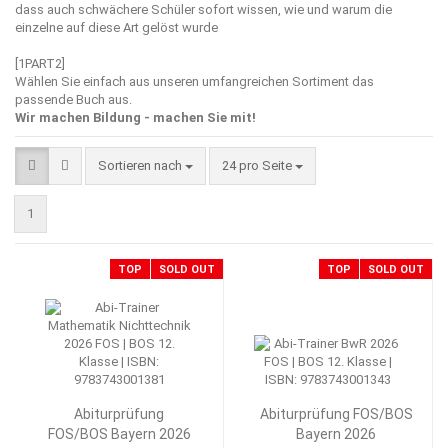
dass auch schwächere Schüler sofort wissen, wie und warum die
einzelne auf diese Art gelöst wurde
[1PART2]
Wählen Sie einfach aus unseren umfangreichen Sortiment das
passende Buch aus.
Wir machen Bildung - machen Sie mit!
Sortieren nach
pro Seite
Sortieren nach
24 pro Seite
1
TOP
SOLD OUT
TOP
SOLD OUT
Abiturprüfung
Abiturprüfung FOS/BOS
FOS/BOS Bayern 2026
Bayern 2026