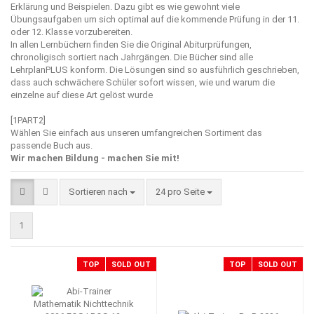
Erklärung und Beispielen. Dazu gibt es wie gewohnt viele
Übungsaufgaben um sich optimal auf die kommende Prüfung in der 11.
oder 12. Klasse vorzubereiten.
In allen Lernbüchern finden Sie die Original Abiturprüfungen,
chronoligisch sortiert nach Jahrgängen. Die Bücher sind alle
LehrplanPLUS konform. Die Lösungen sind so ausführlich geschrieben,
dass auch schwächere Schüler sofort wissen, wie und warum die
einzelne auf diese Art gelöst wurde
[1PART2]
Wählen Sie einfach aus unseren umfangreichen Sortiment das
passende Buch aus.
Wir machen Bildung - machen Sie mit!
Sortieren nach
pro Seite
Sortieren nach
24 pro Seite
1
TOP
SOLD OUT
TOP
SOLD OUT