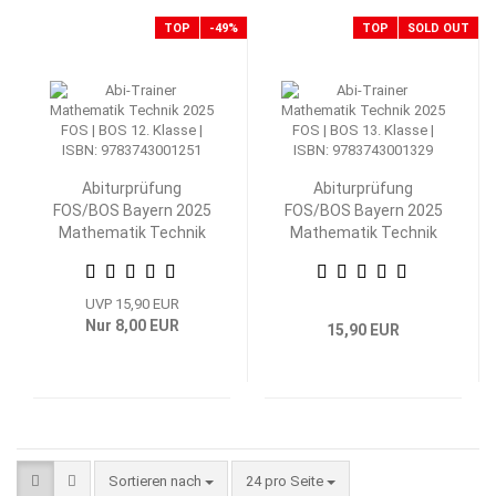
TOP
-49%
TOP
SOLD OUT
Abiturprüfung
Abiturprüfung
FOS/BOS Bayern 2025
FOS/BOS Bayern 2025
Mathematik Technik
Mathematik Technik
12. Klasse
13. Klasse
UVP 15,90 EUR
Nur 8,00 EUR
15,90 EUR
Sortieren nach
pro Seite
Sortieren nach
24 pro Seite