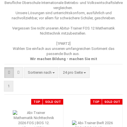
Berufliche Oberschule Internationale Betriebs- und Volkswirtschaftslehre
vergleichen.
Unsere Lösungen sind unterrichtskonform, ausführlich und
nachvollziehbar, vor allem für schwächere Schüler, geschrieben.
Vergessen Sie nicht unseren
Abitur-Trainer FOS 12 Mathematik
Nichttechnik mitzubestellen.
[1PART2]
Wählen Sie einfach aus unseren umfangreichen Sortiment das
passende Buch aus.
Wir machen Bildung - machen Sie mit
Sortieren nach
pro Seite
Sortieren nach
24 pro Seite
1
TOP
SOLD OUT
TOP
SOLD OUT