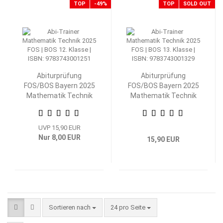
TOP
-49%
TOP
SOLD OUT
Abiturprüfung
Abiturprüfung
FOS/BOS Bayern 2025
FOS/BOS Bayern 2025
Mathematik Technik
Mathematik Technik
12. Klasse
13. Klasse
UVP 15,90 EUR
Nur 8,00 EUR
15,90 EUR
Sortieren nach
pro Seite
Sortieren nach
24 pro Seite