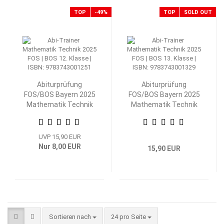
TOP
-49%
TOP
SOLD OUT
Abiturprüfung
Abiturprüfung
FOS/BOS Bayern 2025
FOS/BOS Bayern 2025
Mathematik Technik
Mathematik Technik
12. Klasse
13. Klasse
UVP 15,90 EUR
Nur 8,00 EUR
15,90 EUR
Sortieren nach
pro Seite
Sortieren nach
24 pro Seite