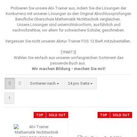
Probieren Sie unsere Abi-Trainer aus, indem Sie die Lösungen der
Konkurrenz mit unseren Lösungen zu den Original Abschlussprüfungen
Berufliche Oberschule Mathematik Nichttechnik vergleichen.
Unsere Lösungen sind unterrichtskonform, ausführlich und
nachvollziehbar, vor allem für schwächere Schüler, geschrieben.
Vergessen Sie nicht unseren
Abitur-Trainer FOS 12 BwR mitzubestellen.
[1PART2]
Wählen Sie einfach aus unseren umfangreichen Sortiment das
passende Buch aus.
Wir machen Bildung - machen Sie mit!
Sortieren nach
pro Seite
Sortieren nach
24 pro Seite
1
TOP
SOLD OUT
TOP
SOLD OUT