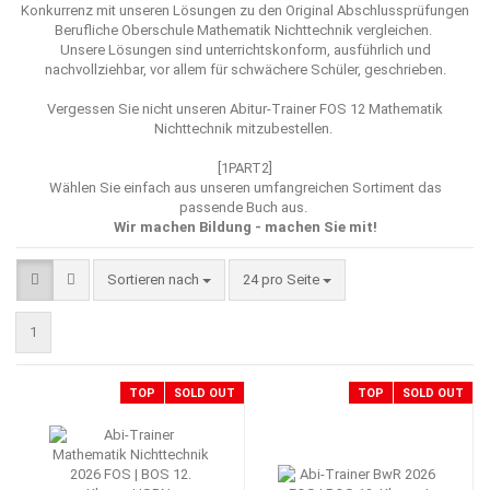
Konkurrenz mit unseren Lösungen zu den Original Abschlussprüfungen
Berufliche Oberschule Mathematik Nichttechnik vergleichen.
Unsere Lösungen sind unterrichtskonform, ausführlich und
nachvollziehbar, vor allem für schwächere Schüler, geschrieben.
Vergessen Sie nicht unseren
Abitur-Trainer FOS 12 Mathematik
Nichttechnik mitzubestellen.
[1PART2]
Wählen Sie einfach aus unseren umfangreichen Sortiment das
passende Buch aus.
Wir machen Bildung - machen Sie mit!
Sortieren nach
pro Seite
Sortieren nach
24 pro Seite
1
TOP
SOLD OUT
TOP
SOLD OUT