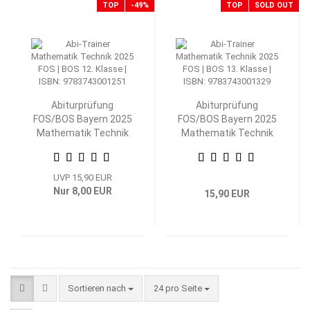
TOP
-49%
TOP
SOLD OUT
Abiturprüfung
Abiturprüfung
FOS/BOS Bayern 2025
FOS/BOS Bayern 2025
Mathematik Technik
Mathematik Technik
12. Klasse
13. Klasse
UVP 15,90 EUR
Nur 8,00 EUR
15,90 EUR
Sortieren nach
pro Seite
Sortieren nach
24 pro Seite