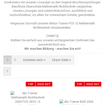
Konkurrenz mit unseren Lösungen zu den Original Abschlussprüfungen
Berufliche Oberschule Mathematik Nichttechnik vergleichen.
Unsere Lösungen sind unterrichtskonform, ausführlich und
nachvollziehbar, vor allem für schwächere Schüler, geschrieben.
Vergessen Sie nicht unseren
Abitur-Trainer FOS 12 Mathematik
Nichttechnik mitzubestellen.
[1PART2]
Wählen Sie einfach aus unseren umfangreichen Sortiment das
passende Buch aus.
Wir machen Bildung - machen Sie mit!
Sortieren nach
pro Seite
Sortieren nach
24 pro Seite
1
TOP
SOLD OUT
TOP
SOLD OUT