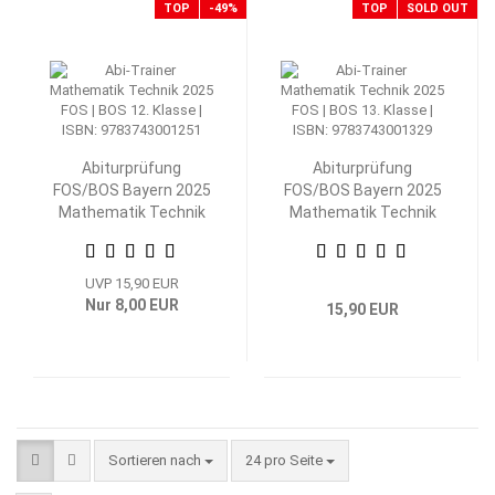
TOP
-49%
TOP
SOLD OUT
Abiturprüfung
Abiturprüfung
FOS/BOS Bayern 2025
FOS/BOS Bayern 2025
Mathematik Technik
Mathematik Technik
12. Klasse
13. Klasse
UVP 15,90 EUR
Nur 8,00 EUR
15,90 EUR
Sortieren nach
pro Seite
Sortieren nach
24 pro Seite