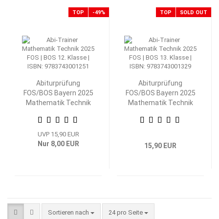
TOP
-49%
TOP
SOLD OUT
Abiturprüfung
Abiturprüfung
FOS/BOS Bayern 2025
FOS/BOS Bayern 2025
Mathematik Technik
Mathematik Technik
12. Klasse
13. Klasse
UVP 15,90 EUR
Nur 8,00 EUR
15,90 EUR
Sortieren nach
pro Seite
Sortieren nach
24 pro Seite