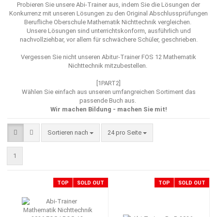
Probieren Sie unsere Abi-Trainer aus, indem Sie die Lösungen der
Konkurrenz mit unseren Lösungen zu den Original Abschlussprüfungen
Berufliche Oberschule Mathematik Nichttechnik vergleichen.
Unsere Lösungen sind unterrichtskonform, ausführlich und
nachvollziehbar, vor allem für schwächere Schüler, geschrieben.
Vergessen Sie nicht unseren
Abitur-Trainer FOS 12 Mathematik
Nichttechnik mitzubestellen.
[1PART2]
Wählen Sie einfach aus unseren umfangreichen Sortiment das
passende Buch aus.
Wir machen Bildung - machen Sie mit!
Sortieren nach
pro Seite
Sortieren nach
24 pro Seite
1
TOP
SOLD OUT
TOP
SOLD OUT