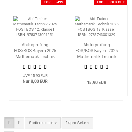
TOP
-49%
TOP
SOLD OUT
Abiturprüfung
Abiturprüfung
FOS/BOS Bayern 2025
FOS/BOS Bayern 2025
Mathematik Technik
Mathematik Technik
12. Klasse
13. Klasse
UVP 15,90 EUR
Nur 8,00 EUR
15,90 EUR
Sortieren nach
pro Seite
Sortieren nach
24 pro Seite