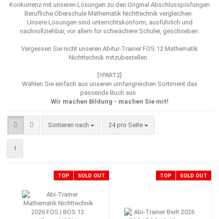
Konkurrenz mit unseren Lösungen zu den Original Abschlussprüfungen
Berufliche Oberschule Mathematik Nichttechnik vergleichen.
Unsere Lösungen sind unterrichtskonform, ausführlich und
nachvollziehbar, vor allem für schwächere Schüler, geschrieben.
Vergessen Sie nicht unseren
Abitur-Trainer FOS 12 Mathematik
Nichttechnik mitzubestellen.
[1PART2]
Wählen Sie einfach aus unseren umfangreichen Sortiment das
passende Buch aus.
Wir machen Bildung - machen Sie mit!
Sortieren nach
pro Seite
Sortieren nach
24 pro Seite
1
TOP
SOLD OUT
TOP
SOLD OUT