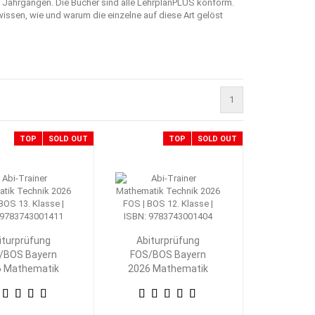
ach Jahrgängen. Die Bücher sind alle LehrplanPLUS konform.
issen, wie und warum die einzelne auf diese Art gelöst
1
TOP
SOLD OUT
TOP
SOLD OUT
iturprüfung
Abiturprüfung
/BOS Bayern
FOS/BOS Bayern
6 Mathematik
2026 Mathematik
nik 13. Klasse
Technik 12. Klasse