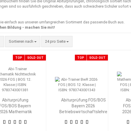
Lernbüchern finden Sie die Original Abiturprüfungen, chronoligisch sortiert n
ngen sind so ausführlich geschrieben, dass auch schwächere Schüler sofort w
ie einfach aus unseren umfangreichen Sortiment das passende Buch aus.
hen Bildung - machen Sie mit!
Sortieren nach
pro Seite
Sortieren nach
24 pro Seite
TOP
SOLD OUT
TOP
SOLD OUT
Abiturprüfung
Abiturprüfung FOS/BOS
Ab
FOS/BOS Bayern
Bayern 2026
FOS
2026 Mathematik
Betriebswirtschaftslehre
202
Nichttechnik 12.
mit Rechnungswesen 12.
Tech
Klasse
Klasse