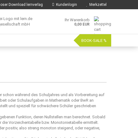
oser Download lernverlag
Kundenlogin
Merkzettel
Ihr Warenkorb
0,00 EUR
BOOK-SALE %
er schon während des Schuljahres und als Vorbereitung auf
beit oder Schulaufgaben in Mathematik oder BwR an
tellt und speziell für schwächere Schüler geschrieben
gebenen Funktion, deren Nullstellen man berechnet. Sobald
er die Vorzeichentabelle bzw. Monotonietabelle ermittelt.
r positiv, also streng monoton steigend, oder negative,