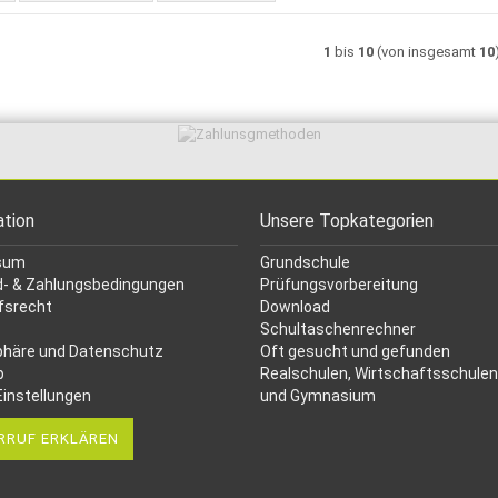
1
bis
10
(von insgesamt
10
ation
Unsere Topkategorien
sum
Grundschule
- & Zahlungsbedingungen
Prüfungsvorbereitung
fsrecht
Download
Schultaschenrechner
phäre und Datenschutz
Oft gesucht
und gefunden
p
Realschulen,
Wirtschaftsschulen
Einstellungen
und Gymnasium
RRUF ERKLÄREN