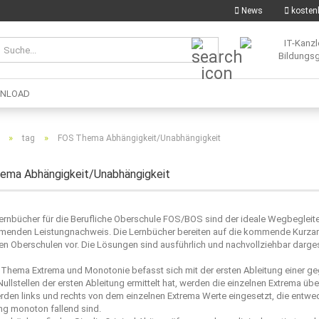
News
kostenl
Suche...
NLOAD
»
»
tag
FOS Thema Abhängigkeit/Unabhängigkeit
ema Abhängigkeit/Unabhängigkeit
ernbücher für die Berufliche Oberschule FOS/BOS sind der ideale Wegbegleit
enden Leistungnachweis. Die Lernbücher bereiten auf die kommende Kurzar
en Oberschulen vor. Die Lösungen sind ausführlich und nachvollziehbar darges
Thema Extrema und Monotonie befasst sich mit der ersten Ableitung einer ge
ullstellen der ersten Ableitung ermittelt hat, werden die einzelnen Extrema üb
den links und rechts von dem einzelnen Extrema Werte eingesetzt, die entwede
ng monoton fallend sind.