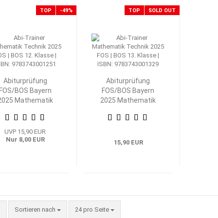
TOP
-49%
TOP
SOLD OUT
Abiturprüfung
Abiturprüfung
FOS/BOS Bayern
FOS/BOS Bayern
2025 Mathematik
2025 Mathematik
echnik 12. Klasse
Technik 13. Klasse
UVP 15,90 EUR
Nur 8,00 EUR
15,90 EUR
Sortieren nach
pro Seite
Sortieren nach
24 pro Seite