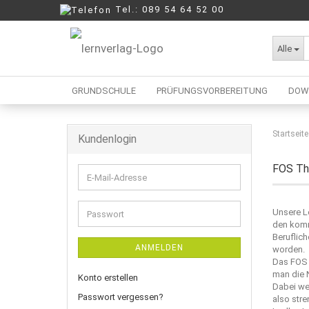
Tel.: 089 54 64 52 00
Alle
GRUNDSCHULE
PRÜFUNGSVORBEREITUNG
DOW
Startseite
Kundenlogin
Berufliche Oberschule
Mittelschule
FOS Th
E-
Realschule
Mail-
Wirtschaftsschule
Adresse
Unsere L
Passwort
den komm
Beruflich
ANMELDEN
worden.
Das FOS 
man die N
Konto erstellen
Dabei wer
Passwort vergessen?
also stre