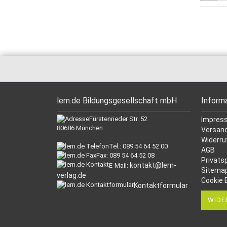
lern.de Bildungsgesellschaft mbH
Inform
Fürstenrieder Str. 52
Impres
80686 München
Versand
Widerru
Tel.: 089 54 64 52 00
AGB
Fax: 089 54 64 52 08
Privats
kontakt@lern-
E-Mail:
Sitema
verlag.de
Cookie 
Kontaktformular
WIDE