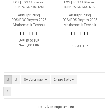
Abiturprüfung
Abiturprüfung
FOS/BOS Bayern 2025
FOS/BOS Bayern 2025
Mathematik Technik
Mathematik Technik
12. Klasse
13. Klasse
UVP 15,90 EUR
Nur 8,00 EUR
15,90 EUR
Sortieren nach
pro Seite
Sortieren nach
24 pro Seite
1
1
bis
10
(von insgesamt
10
)