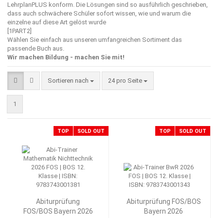
LehrplanPLUS konform. Die Lösungen sind so ausführlich geschrieben,
dass auch schwächere Schüler sofort wissen, wie und warum die
einzelne auf diese Art gelöst wurde
[1PART2]
Wählen Sie einfach aus unseren umfangreichen Sortiment das
passende Buch aus.
Wir machen Bildung - machen Sie mit!
Sortieren nach
pro Seite
Sortieren nach
24 pro Seite
1
TOP
SOLD OUT
TOP
SOLD OUT
Abiturprüfung
Abiturprüfung FOS/BOS
FOS/BOS Bayern 2026
Bayern 2026