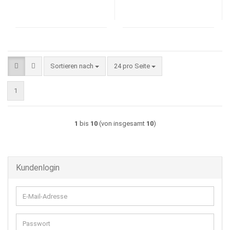
Sortieren nach
pro Seite
Sortieren nach
24 pro Seite
1
1
bis
10
(von insgesamt
10
)
Kundenlogin
E-
Mail-
Adresse
Passwort